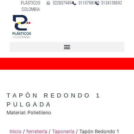
PLÁSTICOS
3228379494
3115798160
3124138592
COLOMBIA
Súper promo del mes
TAPÓN REDONDO 1
PULGADA
Material: Polietileno
Inicio
/
ferretería
/
Taponería
/ Tapón Redondo 1